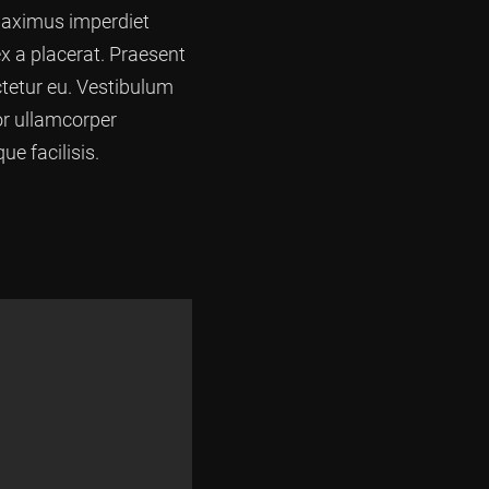
 maximus imperdiet
ex a placerat. Praesent
ctetur eu. Vestibulum
tor ullamcorper
e facilisis.