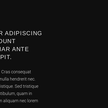
 ADIPISCING
IDUNT
NAR ANTE
PIT.
os. Cras consequat
nulla hendrerit nec.
stique. Sed tristique
stibulum, quam in
lam aliquam nec lorem