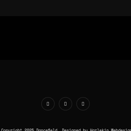
 Copyright 2025 Dancefield. Designed by
Harlekin
Webdesig