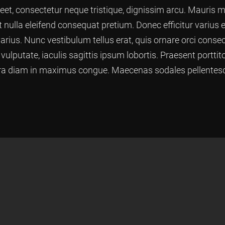
reet, consectetur neque tristique, dignissim arcu. Mauris
 nulla eleifend consequat pretium. Donec efficitur varius 
varius. Nunc vestibulum tellus erat, quis ornare orci conse
ulputate, iaculis sagittis ipsum lobortis. Praesent portti
rra diam in maximus congue. Maecenas sodales pellentesqu