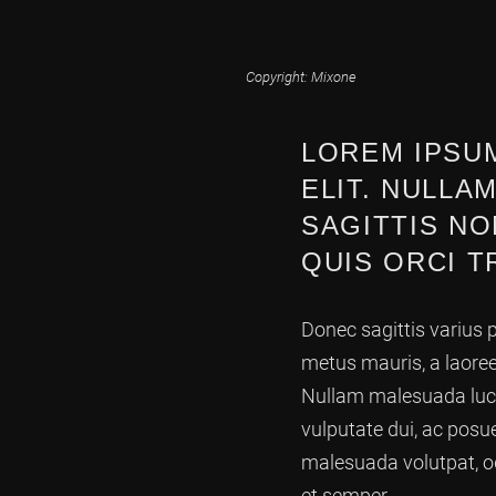
Copyright: Mixone
LOREM IPSUM
ELIT. NULLA
SAGITTIS NO
QUIS ORCI TR
Donec sagittis varius p
metus mauris, a laoreet
Nullam malesuada luctu
vulputate dui, ac pos
malesuada volutpat, od
et semper.