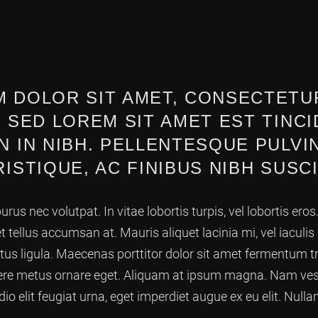
 DOLOR SIT AMET, CONSECTETUR
M SED LOREM SIT AMET EST TINC
N IN NIBH. PELLENTESQUE PULVI
ISTIQUE, AC FINIBUS NIBH SUSCI
urus nec volutpat. In vitae lobortis turpis, vel lobortis er
 tellus accumsan at. Mauris aliquet lacinia mi, vel iaculis 
s ligula. Maecenas porttitor dolor sit amet fermentum tri
uere metus ornare eget. Aliquam at ipsum magna. Nam ve
io elit feugiat urna, eget imperdiet augue ex eu elit. Nul