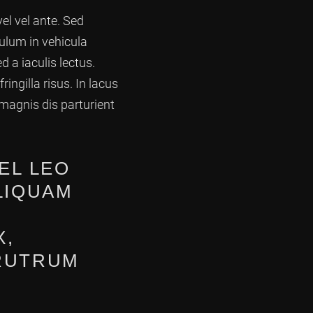
el vel ante. Sed
bulum in vehicula
d a iaculis lectus.
ringilla risus. In lacus
 magnis dis parturient
EL LEO
LIQUAM
X,
 RUTRUM