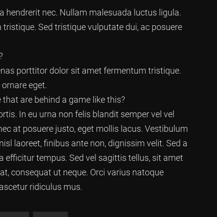
lla hendrerit nec. Nullam malesuada luctus ligula.
ristique. Sed tristique vulputate dui, ac posuere
?
s porttitor dolor sit amet fermentum tristique.
 ornare eget.
le that are behind a game like this?
tis. In eu urna non felis blandit semper vel vel
nec at posuere justo, eget mollis lacus. Vestibulum
isl laoreet, finibus ante non, dignissim velit. Sed a
 efficitur tempus. Sed vel sagittis tellus, sit amet
nar at, consequat ut neque. Orci varius natoque
ascetur ridiculus mus.