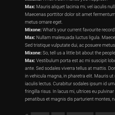
Max:
Mauris aliquet lacinia mi, vel iaculis nu
Maecenas porttitor dolor sit amet fermentum t
metus ornare eget.
Mixone:
What’s your current favourite record
Max:
Nullam malesuada luctus ligula. Maecena
Sed tristique vulputate dui, ac posuere metus
Mixone:
So, tell us a little bit about the peop
Max:
Vestibulum porta est ac mi suscipit lobor
ante. Sed sodales viverra tellus at mattis. Do
in vehicula magna, in pharetra elit. Mauris ut n
iaculis lectus. Curabitur sodales ipsum id urna
fringilla risus. In lacus mi, ultrices eu pulvi
penatibus et magnis dis parturient montes, n