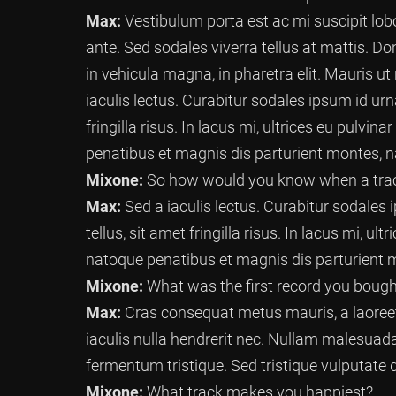
Max:
Vestibulum porta est ac mi suscipit lobor
ante. Sed sodales viverra tellus at mattis. Do
in vehicula magna, in pharetra elit. Mauris ut n
iaculis lectus. Curabitur sodales ipsum id urna
fringilla risus. In lacus mi, ultrices eu pulvi
penatibus et magnis dis parturient montes, n
Mixone:
So how would you know when a track
Max:
Sed a iaculis lectus. Curabitur sodales i
tellus, sit amet fringilla risus. In lacus mi, ul
natoque penatibus et magnis dis parturient m
Mixone:
What was the first record you bough
Max:
Cras consequat metus mauris, a laoreet 
iaculis nulla hendrerit nec. Nullam malesuada
fermentum tristique. Sed tristique vulputate 
Mixone:
What track makes you happiest?